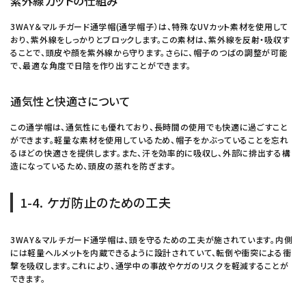
紫外線カットの仕組み
3WAY＆マルチガード通学帽(通学帽子）は、特殊なUVカット素材を使用して
おり、紫外線をしっかりとブロックします。この素材は、紫外線を反射・吸収す
ることで、頭皮や顔を紫外線から守ります。さらに、帽子のつばの調整が可能
で、最適な角度で日陰を作り出すことができます。
通気性と快適さについて
この通学帽は、通気性にも優れており、長時間の使用でも快適に過ごすこと
ができます。軽量な素材を使用しているため、帽子をかぶっていることを忘れ
るほどの快適さを提供します。また、汗を効率的に吸収し、外部に排出する構
造になっているため、頭皮の蒸れを防ぎます。
1-4. ケガ防止のための工夫
3WAY＆マルチガード通学帽は、頭を守るための工夫が施されています。内側
には軽量ヘルメットを内蔵できるように設計されていて、転倒や衝突による衝
撃を吸収します。これにより、通学中の事故やケガのリスクを軽減することが
できます。