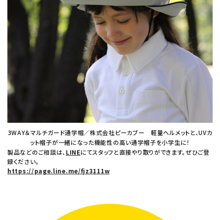
3WAY＆マルチガード通学帽／株式会社ピーカブー 軽量ヘルメットと、UVカ
ット帽子が一緒になった機能性の高い通学帽子を小学生に！
製品などのご相談は、
LINE
にてスタッフと直接やり取りができます。ぜひご登
録ください。
https://page.line.me/fjz3111w