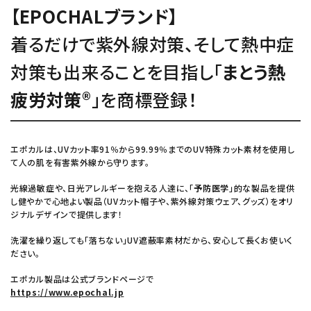
【EPOCHALブランド】
着るだけで紫外線対策、そして熱中症
対策も出来ることを目指し「
まとう熱
疲労対策®
」を商標登録！
エポカルは、UVカット率91％から99.99％までのUV特殊カット素材を使用し
て人の肌を有害紫外線から守ります。
光線過敏症や、日光アレルギーを抱える人達に、「
予防医学
」的な製品を提供
し健やかで心地よい製品（UVカット帽子や、紫外線対策ウェア、グッズ）をオリ
ジナルデザインで提供します！
洗濯を繰り返しても「落ちない」UV遮蔽率素材だから、安心して長くお使いく
ださい。
エポカル製品は公式ブランドページで
https://www.epochal.jp