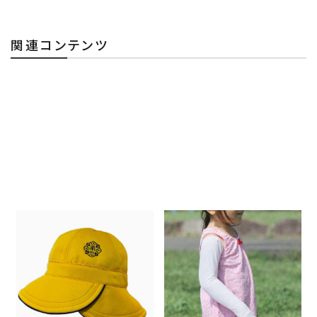
関連コンテンツ
練馬区立南町小学校PTAの
子どものUVケアをもっと簡単
「子どもたちの安全を守りた
に UVカット率99%以上のア
い」という想いから実現
ームガードでまるごとガード
2026.07.21
2026.07.20
エポカルブランド
エポカルブランドからのお知らせ
エポカルブランドからのお知らせ
子どもの紫外線対策と便利なUV
カット製品