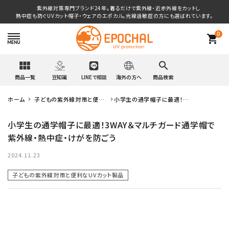
紫外線対策専門ブランド24年。着るだけで紫外線・近赤外線をカットし
熱中症も防ぐUVカット帽子・ウェアのエポカル。光線過敏症の方にも選ばれています。
0
shopping_cart
商品一覧
豆知識
LINEで相談
海外の方へ
商品検索
ホーム
子どもの紫外線対策と便利
小学生の通学帽子に最適！
search
なUVカット製品
3WAY＆マルチガード通学帽
で紫外線・熱中症・けがを防
小学生の通学帽子に最適！3WAY＆マルチガード通学帽で
ごう
紫外線・熱中症・けがを防ごう
ベビー＆キッズ
2024.11.23
レディース＆メンズ
子どもの紫外線対策と便利なUVカット製品
日本学校保健会製品
光線過敏症のためのUV防護服