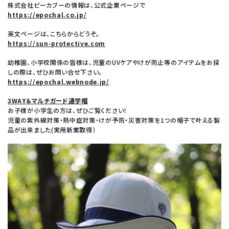
株式会社ピーカブーの情報は、公式企業ページで
https://epochal.co.jp/
英文ページは、こちらからどうぞ。
https://sun-protective.com
幼稚園、小学校関係の皆様は、児童のUVケアやけが防止等のアイテムをお探
しの際は、ぜひお問い合せ下さい。
https://epochal.webnode.jp/
3WAY＆マルチガード通学帽
お子様が小学生の方は、ぜひご覧ください！
児童の紫外線対策・熱中症対策・けが予防・災害対策を1つの帽子で叶える製
品が出来ました(実用新案取得）