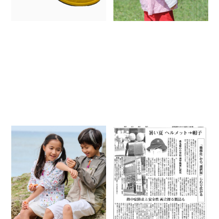
子どもの紫外線対策と便利なUV
カット製品
日焼け・虫刺され・あせも。夏
朝日新聞に掲載されました。
の3大肌トラブルを、薬に頼らず
2026.07.05
1枚で。
2026.07.20
エポカルブランド
How to 紫外線対策(紫外線対策
子どもの紫外線対策と便利なUV
豆知識）
カット製品
エポカルブランド
通学帽子
子どもの紫外線対策と便利なUV
カット製品