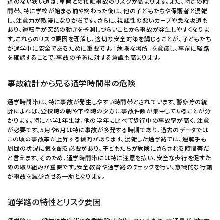
道のない狭い道は、車両との接触事故のリスクが高まります。また、特定の時
間帯、特に学校が始まる前や終わった後は、他の子どもたちや保護者と混雑
し、注意力が散漫になりがちです。さらに、視認性の悪いカーブや急な坂道も
あり、運転手が突然の動きを予測しづらいことから事故が発生しやすくなりま
す。これらのリスク要因を理解し、適切な安全対策を講じることが、子どもたち
が通学中に安全であるために重要です。「危険な場所」を意識し、事前に経路
を確認することで、事故の予防に対する意識も高まります。
事故統計から見る通学時間帯の危険
通学時間帯は、特に事故が発生しやすい時間帯とされています。警察庁の統
計によれば、登校時の朝や下校時の夕方に事故件数が集中していることが分
かります。特に小学1年生は、他の学年に比べて歩行中の事故率が高く、注意
が必要です。5月や6月は特に事故が多発する時期であり、過去のデータでは
この頃の事故率が上昇する傾向があります。混雑した通学路では、運転手も
周囲の状況に気を配る必要があり、子どもたちが危険にさらされる時間帯だ
と言えます。そのため、通学時間帯には特に注意を払い、安全な歩行を促すた
めの取り組みが重要です。安全教育や通学路のチェックを行い、意識的な行動
が事故を減少させる一助となります。
通学路の特性とリスク要因